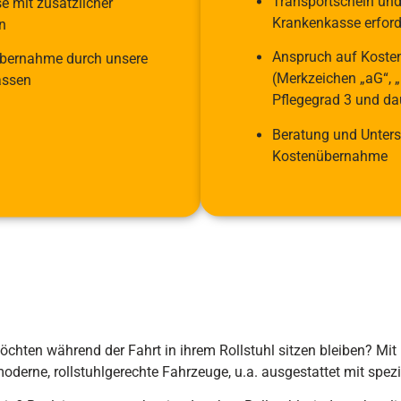
Transportschein un
 mit zusätzlicher
Krankenkasse erford
n
Anspruch auf Koste
übernahme durch unsere
(Merkzeichen „aG“, „
assen
Pflegegrad 3 und da
Beratung und Unters
Kostenübernahme
möchten während der Fahrt in ihrem Rollstuhl sitzen bleiben? Mi
oderne, rollstuhlgerechte Fahrzeuge, u.a. ausgestattet mit spezie