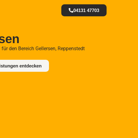
04131 47703
rsen
 für den Bereich Gellersen, Reppenstedt
istungen entdecken